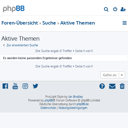
S
u
Foren-Übersicht
Suche
Aktive Themen
c
h
Aktive Themen
e
Zur erweiterten Suche
Die Suche ergab 0 Treffer • Seite
1
von
1
Es wurden keine passenden Ergebnisse gefunden.
Die Suche ergab 0 Treffer • Seite
1
von
1
Gehe zu
ProLight Style by
Ian Bradley
Powered by
phpBB
® Forum Software © phpBB Limited
Deutsche Übersetzung durch
phpBB.de
Datenschutz
|
Nutzungsbedingungen