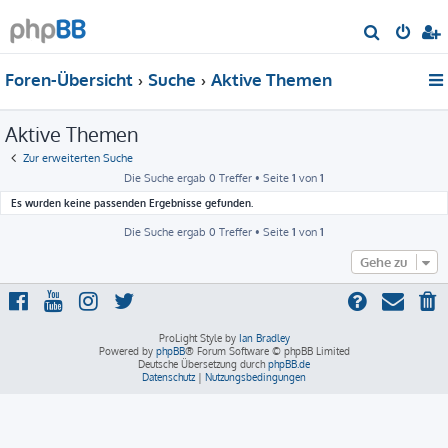
S
u
Foren-Übersicht
Suche
Aktive Themen
c
h
Aktive Themen
e
Zur erweiterten Suche
Die Suche ergab 0 Treffer • Seite
1
von
1
Es wurden keine passenden Ergebnisse gefunden.
Die Suche ergab 0 Treffer • Seite
1
von
1
Gehe zu
ProLight Style by
Ian Bradley
Powered by
phpBB
® Forum Software © phpBB Limited
Deutsche Übersetzung durch
phpBB.de
Datenschutz
|
Nutzungsbedingungen