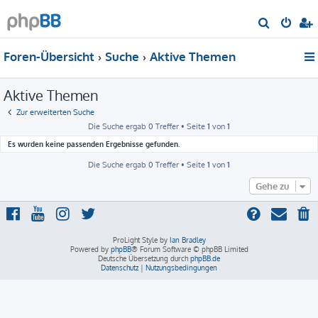
S
u
Foren-Übersicht
Suche
Aktive Themen
c
h
Aktive Themen
e
Zur erweiterten Suche
Die Suche ergab 0 Treffer • Seite
1
von
1
Es wurden keine passenden Ergebnisse gefunden.
Die Suche ergab 0 Treffer • Seite
1
von
1
Gehe zu
ProLight Style by
Ian Bradley
Powered by
phpBB
® Forum Software © phpBB Limited
Deutsche Übersetzung durch
phpBB.de
Datenschutz
|
Nutzungsbedingungen