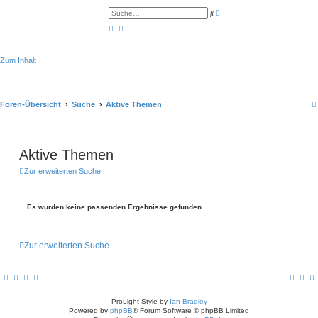
E
S
r
u
w
c
e
h
i
e
t
e
Zum Inhalt
r
t
e
S
u
Foren-Übersicht
Suche
Aktive Themen
c
h
e
Aktive Themen
Zur erweiterten Suche
Es wurden keine passenden Ergebnisse gefunden.
Zur erweiterten Suche
ProLight Style by
Ian Bradley
Powered by
phpBB
® Forum Software © phpBB Limited