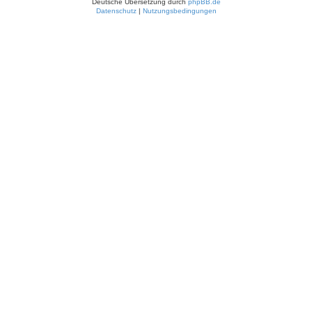
Deutsche Übersetzung durch
phpBB.de
Datenschutz
|
Nutzungsbedingungen