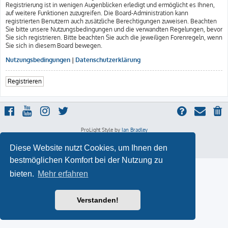
Registrierung ist in wenigen Augenblicken erledigt und ermöglicht es Ihnen,
auf weitere Funktionen zuzugreifen. Die Board-Administration kann
registrierten Benutzern auch zusätzliche Berechtigungen zuweisen. Beachten
Sie bitte unsere Nutzungsbedingungen und die verwandten Regelungen, bevor
Sie sich registrieren. Bitte beachten Sie auch die jeweiligen Forenregeln, wenn
Sie sich in diesem Board bewegen.
Nutzungsbedingungen
|
Datenschutzerklärung
Registrieren
ProLight Style by
Ian Bradley
Powered by
phpBB
® Forum Software © phpBB Limited
Deutsche Übersetzung durch
phpBB.de
Diese Website nutzt Cookies, um Ihnen den
Datenschutz
|
Nutzungsbedingungen
bestmöglichen Komfort bei der Nutzung zu
bieten.
Mehr erfahren
Verstanden!