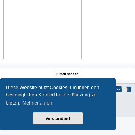
Diese Website nutzt Cookies, um Ihnen den
bestmöglichen Komfort bei der Nutzung zu
ProLight Style by
Ian Bradley
bieten.
Mehr erfahren
Powered by
phpBB
® Forum Software © phpBB Limited
Deutsche Übersetzung durch
phpBB.de
Datenschutz
|
Nutzungsbedingungen
Verstanden!