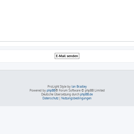
ProLight Style by
Ian Bradley
Powered by
phpBB
® Forum Software © phpBB Limited
Deutsche Übersetzung durch
phpBB.de
Datenschutz
|
Nutzungsbedingungen