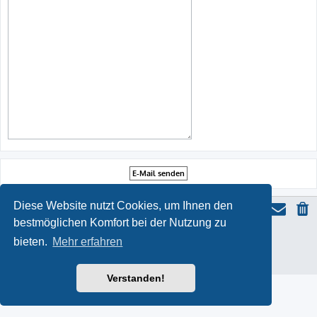
Diese Website nutzt Cookies, um Ihnen den
bestmöglichen Komfort bei der Nutzung zu
ProLight Style by
Ian Bradley
bieten.
Mehr erfahren
Powered by
phpBB
® Forum Software © phpBB Limited
Deutsche Übersetzung durch
phpBB.de
Datenschutz
|
Nutzungsbedingungen
Verstanden!