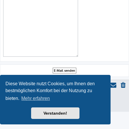
Diese Website nutzt Cookies, um Ihnen den
bestmöglichen Komfort bei der Nutzung zu
ProLight Style by
Ian Bradley
bieten.
Mehr erfahren
Powered by
phpBB
® Forum Software © phpBB Limited
Deutsche Übersetzung durch
phpBB.de
Datenschutz
|
Nutzungsbedingungen
Verstanden!