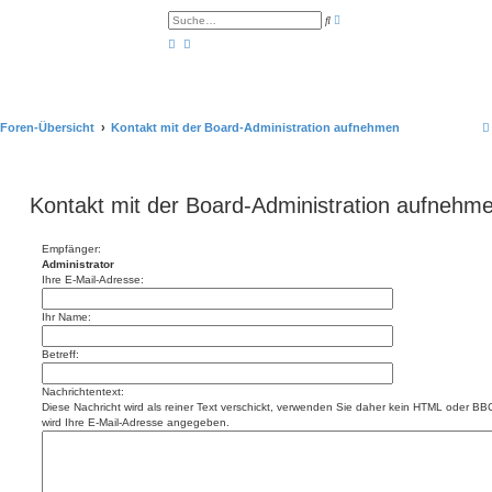
E
S
r
u
w
c
e
h
i
e
t
e
r
t
e
Foren-Übersicht
Kontakt mit der Board-Administration aufnehmen
S
u
c
h
e
Kontakt mit der Board-Administration aufnehm
Empfänger:
Administrator
Ihre E-Mail-Adresse:
Ihr Name:
Betreff:
Nachrichtentext:
Diese Nachricht wird als reiner Text verschickt, verwenden Sie daher kein HTML oder BBC
wird Ihre E-Mail-Adresse angegeben.