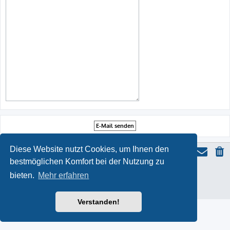
Diese Website nutzt Cookies, um Ihnen den
bestmöglichen Komfort bei der Nutzung zu
ProLight Style by
Ian Bradley
bieten.
Mehr erfahren
Powered by
phpBB
® Forum Software © phpBB Limited
Deutsche Übersetzung durch
phpBB.de
Datenschutz
|
Nutzungsbedingungen
Verstanden!