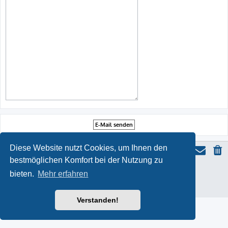
Diese Website nutzt Cookies, um Ihnen den
bestmöglichen Komfort bei der Nutzung zu
ProLight Style by
Ian Bradley
bieten.
Mehr erfahren
Powered by
phpBB
® Forum Software © phpBB Limited
Deutsche Übersetzung durch
phpBB.de
Datenschutz
|
Nutzungsbedingungen
Verstanden!