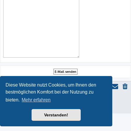
Diese Website nutzt Cookies, um Ihnen den
bestmöglichen Komfort bei der Nutzung zu
ProLight Style by
Ian Bradley
bieten.
Mehr erfahren
Powered by
phpBB
® Forum Software © phpBB Limited
Deutsche Übersetzung durch
phpBB.de
Datenschutz
|
Nutzungsbedingungen
Verstanden!