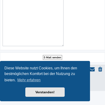
Diese Website nutzt Cookies, um Ihnen den
bestmöglichen Komfort bei der Nutzung zu
ProLight Style by
Ian Bradley
bieten.
Mehr erfahren
Powered by
phpBB
® Forum Software © phpBB Limited
Deutsche Übersetzung durch
phpBB.de
Datenschutz
|
Nutzungsbedingungen
Verstanden!