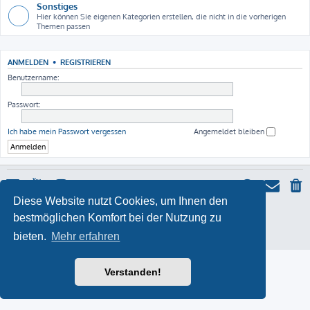
Sonstiges
Hier können Sie eigenen Kategorien erstellen, die nicht in die vorherigen
Themen passen
ANMELDEN
•
REGISTRIEREN
Benutzername:
Passwort:
Ich habe mein Passwort vergessen
Angemeldet bleiben
Diese Website nutzt Cookies, um Ihnen den
ProLight Style by
Ian Bradley
bestmöglichen Komfort bei der Nutzung zu
Powered by
phpBB
® Forum Software © phpBB Limited
Deutsche Übersetzung durch
phpBB.de
bieten.
Mehr erfahren
Datenschutz
|
Nutzungsbedingungen
Verstanden!