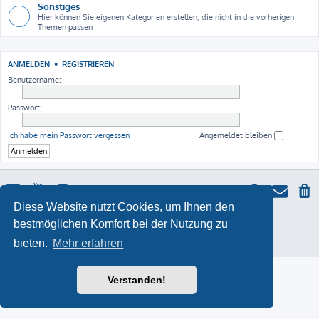
Sonstiges
Hier können Sie eigenen Kategorien erstellen, die nicht in die vorherigen
Themen passen
ANMELDEN
•
REGISTRIEREN
Benutzername:
Passwort:
Ich habe mein Passwort vergessen
Angemeldet bleiben
Diese Website nutzt Cookies, um Ihnen den
ProLight Style by
Ian Bradley
bestmöglichen Komfort bei der Nutzung zu
Powered by
phpBB
® Forum Software © phpBB Limited
Deutsche Übersetzung durch
phpBB.de
bieten.
Mehr erfahren
Datenschutz
|
Nutzungsbedingungen
Verstanden!