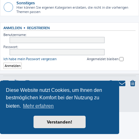
Sonstiges
Hier können Sie eigenen Kategorien erstellen, die nicht in die vorherigen
Themen passen
ANMELDEN
•
REGISTRIEREN
Benutzername:
Passwort:
Ich habe mein Passwort vergessen
Angemeldet bleiben
Diese Website nutzt Cookies, um Ihnen den
ProLight Style by
Ian Bradley
bestmöglichen Komfort bei der Nutzung zu
Powered by
phpBB
® Forum Software © phpBB Limited
Deutsche Übersetzung durch
phpBB.de
bieten.
Mehr erfahren
Datenschutz
|
Nutzungsbedingungen
Verstanden!