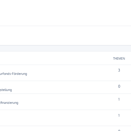
THEMEN
3
turfonds-Förderung
0
stellung
1
tfinanzierung
1