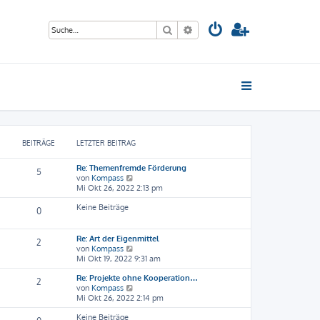
Suche
Erweiterte Suche
BEITRÄGE
LETZTER BEITRAG
Re: Themenfremde Förderung
5
N
von
Kompass
e
Mi Okt 26, 2022 2:13 pm
u
Keine Beiträge
e
0
s
t
e
Re: Art der Eigenmittel
2
r
N
von
Kompass
B
e
Mi Okt 19, 2022 9:31 am
e
u
i
Re: Projekte ohne Kooperation…
e
2
t
N
von
Kompass
s
r
e
Mi Okt 26, 2022 2:14 pm
t
a
u
e
Keine Beiträge
g
e
r