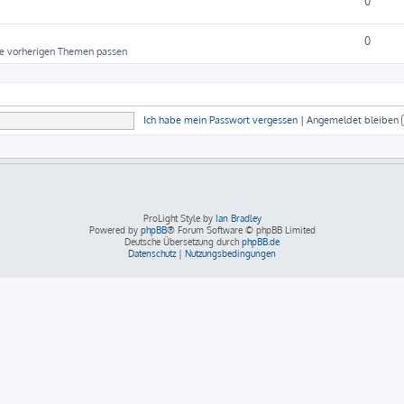
0
0
die vorherigen Themen passen
Ich habe mein Passwort vergessen
|
Angemeldet bleiben
ProLight Style by
Ian Bradley
Powered by
phpBB
® Forum Software © phpBB Limited
Deutsche Übersetzung durch
phpBB.de
Datenschutz
|
Nutzungsbedingungen