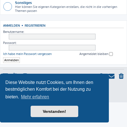
Sonstiges
Hier können Sie eigenen Kategorien erstellen, die nicht in die vorherigen
Themen passen
ANMELDEN
•
REGISTRIEREN
Benutzername:
Passwort:
Ich habe mein Passwort vergessen
Angemeldet bleiben
Diese Website nutzt Cookies, um Ihnen den
ProLight Style by
Ian Bradley
bestmöglichen Komfort bei der Nutzung zu
Powered by
phpBB
® Forum Software © phpBB Limited
Deutsche Übersetzung durch
phpBB.de
bieten.
Mehr erfahren
Datenschutz
|
Nutzungsbedingungen
Verstanden!