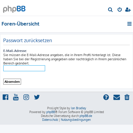
S
u
Foren-Übersicht
c
h
e
Passwort zurücksetzen
E-Mail-Adresse:
Sie müssen die E-Mail-Adresse angeben, die in Ihrem Profil hinterlegt ist. Diese
haben Sie bei der Registrierung angegeben oder nachträglich in Ihrem persönlichen
Bereich geändert.
ProLight Style by
Ian Bradley
Powered by
phpBB
® Forum Software © phpBB Limited
Deutsche Übersetzung durch
phpBB.de
Datenschutz
|
Nutzungsbedingungen