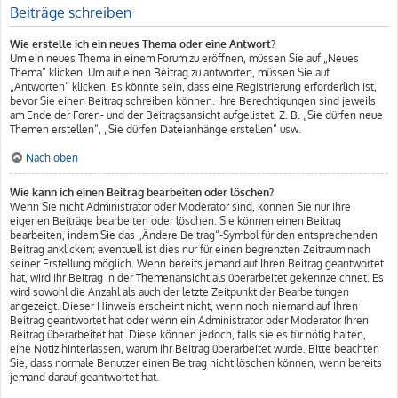
Beiträge schreiben
Wie erstelle ich ein neues Thema oder eine Antwort?
Um ein neues Thema in einem Forum zu eröffnen, müssen Sie auf „Neues
Thema“ klicken. Um auf einen Beitrag zu antworten, müssen Sie auf
„Antworten“ klicken. Es könnte sein, dass eine Registrierung erforderlich ist,
bevor Sie einen Beitrag schreiben können. Ihre Berechtigungen sind jeweils
am Ende der Foren- und der Beitragsansicht aufgelistet. Z. B. „Sie dürfen neue
Themen erstellen“, „Sie dürfen Dateianhänge erstellen“ usw.
Nach oben
Wie kann ich einen Beitrag bearbeiten oder löschen?
Wenn Sie nicht Administrator oder Moderator sind, können Sie nur Ihre
eigenen Beiträge bearbeiten oder löschen. Sie können einen Beitrag
bearbeiten, indem Sie das „Ändere Beitrag“-Symbol für den entsprechenden
Beitrag anklicken; eventuell ist dies nur für einen begrenzten Zeitraum nach
seiner Erstellung möglich. Wenn bereits jemand auf Ihren Beitrag geantwortet
hat, wird Ihr Beitrag in der Themenansicht als überarbeitet gekennzeichnet. Es
wird sowohl die Anzahl als auch der letzte Zeitpunkt der Bearbeitungen
angezeigt. Dieser Hinweis erscheint nicht, wenn noch niemand auf Ihren
Beitrag geantwortet hat oder wenn ein Administrator oder Moderator Ihren
Beitrag überarbeitet hat. Diese können jedoch, falls sie es für nötig halten,
eine Notiz hinterlassen, warum Ihr Beitrag überarbeitet wurde. Bitte beachten
Sie, dass normale Benutzer einen Beitrag nicht löschen können, wenn bereits
jemand darauf geantwortet hat.