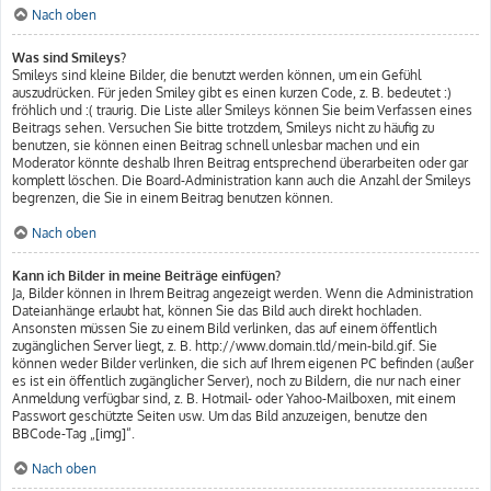
Nach oben
Was sind Smileys?
Smileys sind kleine Bilder, die benutzt werden können, um ein Gefühl
auszudrücken. Für jeden Smiley gibt es einen kurzen Code, z. B. bedeutet :)
fröhlich und :( traurig. Die Liste aller Smileys können Sie beim Verfassen eines
Beitrags sehen. Versuchen Sie bitte trotzdem, Smileys nicht zu häufig zu
benutzen, sie können einen Beitrag schnell unlesbar machen und ein
Moderator könnte deshalb Ihren Beitrag entsprechend überarbeiten oder gar
komplett löschen. Die Board-Administration kann auch die Anzahl der Smileys
begrenzen, die Sie in einem Beitrag benutzen können.
Nach oben
Kann ich Bilder in meine Beiträge einfügen?
Ja, Bilder können in Ihrem Beitrag angezeigt werden. Wenn die Administration
Dateianhänge erlaubt hat, können Sie das Bild auch direkt hochladen.
Ansonsten müssen Sie zu einem Bild verlinken, das auf einem öffentlich
zugänglichen Server liegt, z. B. http://www.domain.tld/mein-bild.gif. Sie
können weder Bilder verlinken, die sich auf Ihrem eigenen PC befinden (außer
es ist ein öffentlich zugänglicher Server), noch zu Bildern, die nur nach einer
Anmeldung verfügbar sind, z. B. Hotmail- oder Yahoo-Mailboxen, mit einem
Passwort geschützte Seiten usw. Um das Bild anzuzeigen, benutze den
BBCode-Tag „[img]“.
Nach oben