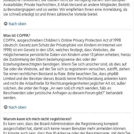
Avatarbilder, Private Nachrichten, E-Mail-Versand an andere Mitglieder, Beitritt
zu Benutzergruppen und so weiter. Wir empfehlen Ihnen eine Anmeldung, da
sie schnell erledigt ist und Ihnen zahlreiche Vorteile bietet.
Nach oben
Was ist COPPA?
COPPA, ausgeschrieben Children’s Online Privacy Protection Act of 1998
(deutsch: Gesetz zum Schutz der Privatsphäre von Kindern im Internet von
1998) ist ein Gesetz in den USA, welches festlegt, dass Websites, die
möglicherweise persönliche Daten von Kindern unter 13 Jahren erheben, hierzu
die Zustimmung der Eltern beziehungsweise des oder der
Erziehungsberechtigten benötigen. Wenn Sie sich unsicher sind, ob dies auf
Sie oder die Website, auf der Sie sich zu registrieren versuchen, zutrifft, ziehen
Sie einen rechtlichen Beistand zu Rate. Bitte beachten Sie, dass phpBB
Limited und der Besitzer dieses Boards keine Rechtsberatung anbieten kann
und nicht die Anlaufstelle für Rechtsangelegenheiten jeglicher Art ist; außer
solchen, die unter der Frage „An wen soll ich mich wenden, falls es
Beschwerden oder juristische Anfragen zu diesem Forum gibt?“ behandelt
werden.
Nach oben
Warum kann ich mich nicht registrieren?
Es kann sein, dass die Board-Administration die Registrierung komplett
ausgeschaltet hat, damit sich keine neuen Benutzer mehr anmelden können.
Es könnte auch sein, dass Ihre IP-Adresse oder der Benutzername, mit dem Sie