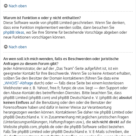
Nach oben
Warum ist Funktion x oder y nicht enthalten?
Diese Software wurde von phpBB Limited geschrieben. Wenn Sie denken,
dass eine Funktion implementiert werden sollte, dann besuchen Sie
phpBB Ideas
, wo Sie Ihre Stimme für bestehende Vorschläge abgeben oder
neue Funktionen vorschlagen können.
Nach oben
An wen soll ich mich wenden, falls es Beschwerden oder juristische
Anfragen zu diesem Forum gibt?
Jeder Administrator, der auf der „Das Team“-Seite aufgeführt ist, ist ein
geeigneter Kontakt für Ihre Beschwerde. Wenn Sie so keine Antwort erhalten,
sollten Sie den Besitzer der Domain kontaktieren (führen Sie dazu eine
„WHOIS“-Abfrage
durch) oder — falls diese Seite bei einem kostenlosen
Webhoster wie z. B. Yahoo!, free.fr, funpic.de usw. liegt — den Support oder
den Abuse-Kontakt des betreffenden Dienstes. Bitte beachten Sie, dass
phpBB Limited (phpBB.com) und phpBB Deutschland e. V. (phpBB.de)
absolut
keinen Einfluss
auf die Benutzung oder den oder die Benutzer der
Forensoftware haben und dafür in keiner Weise zur Verantwortung
herangezogen werden können. Kontaktieren Sie daher nie phpBB Limited oder
phpBB Deutschland e. V. in Zusammenhang mit jeglichen juristischen Fragen
(Unterlassungserklärungen, Haftungsfragen usw.), die
sich nicht direkt
auf die
Website phpbb.com, phpbb.de oder die phpBB-Software selbst beziehen.
Falls Sie phpBB Limited oder phpBB Deutschland e. V. E-Mails schreiben, die