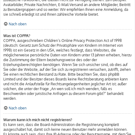
Avatarbilder, Private Nachrichten, E-Mail-Versand an andere Mitglieder, Beitritt
zu Benutzergruppen und so weiter. Wir empfehlen Ihnen eine Anmeldung, da
sie schnell erledigt ist und Ihnen zahlreiche Vorteile bietet.
Nach oben
Was ist COPPA?
COPPA, ausgeschrieben Children’s Online Privacy Protection Act of 1998
(deutsch: Gesetz zum Schutz der Privatsphäre von Kindern im Internet von
1998) ist ein Gesetz in den USA, welches festlegt, dass Websites, die
möglicherweise persönliche Daten von Kindern unter 13 Jahren erheben, hierzu
die Zustimmung der Eltern beziehungsweise des oder der
Erziehungsberechtigten benötigen. Wenn Sie sich unsicher sind, ob dies auf
Sie oder die Website, auf der Sie sich zu registrieren versuchen, zutrifft, ziehen
Sie einen rechtlichen Beistand zu Rate. Bitte beachten Sie, dass phpBB
Limited und der Besitzer dieses Boards keine Rechtsberatung anbieten kann
und nicht die Anlaufstelle für Rechtsangelegenheiten jeglicher Art ist; außer
solchen, die unter der Frage „An wen soll ich mich wenden, falls es
Beschwerden oder juristische Anfragen zu diesem Forum gibt?“ behandelt
werden.
Nach oben
Warum kann ich mich nicht registrieren?
Es kann sein, dass die Board-Administration die Registrierung komplett
ausgeschaltet hat, damit sich keine neuen Benutzer mehr anmelden können.
Es könnte auch sein, dass Ihre IP-Adresse oder der Benutzername, mit dem Sie