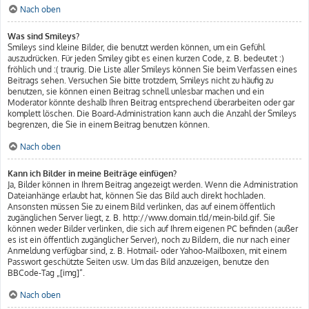
Nach oben
Was sind Smileys?
Smileys sind kleine Bilder, die benutzt werden können, um ein Gefühl
auszudrücken. Für jeden Smiley gibt es einen kurzen Code, z. B. bedeutet :)
fröhlich und :( traurig. Die Liste aller Smileys können Sie beim Verfassen eines
Beitrags sehen. Versuchen Sie bitte trotzdem, Smileys nicht zu häufig zu
benutzen, sie können einen Beitrag schnell unlesbar machen und ein
Moderator könnte deshalb Ihren Beitrag entsprechend überarbeiten oder gar
komplett löschen. Die Board-Administration kann auch die Anzahl der Smileys
begrenzen, die Sie in einem Beitrag benutzen können.
Nach oben
Kann ich Bilder in meine Beiträge einfügen?
Ja, Bilder können in Ihrem Beitrag angezeigt werden. Wenn die Administration
Dateianhänge erlaubt hat, können Sie das Bild auch direkt hochladen.
Ansonsten müssen Sie zu einem Bild verlinken, das auf einem öffentlich
zugänglichen Server liegt, z. B. http://www.domain.tld/mein-bild.gif. Sie
können weder Bilder verlinken, die sich auf Ihrem eigenen PC befinden (außer
es ist ein öffentlich zugänglicher Server), noch zu Bildern, die nur nach einer
Anmeldung verfügbar sind, z. B. Hotmail- oder Yahoo-Mailboxen, mit einem
Passwort geschützte Seiten usw. Um das Bild anzuzeigen, benutze den
BBCode-Tag „[img]“.
Nach oben