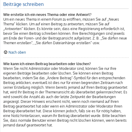
Beiträge schreiben
Wie erstelle ich ein neues Thema oder eine Antwort?
Um ein neues Thema in einem Forum zu eröffnen, müssen Sie auf „Neues
Thema“ klicken. Um auf einen Beitrag zu antworten, müssen Sie auf
„Antworten“ klicken. Es könnte sein, dass eine Registrierung erforderlich ist,
bevor Sie einen Beitrag schreiben können. Ihre Berechtigungen sind jeweils
am Ende der Foren- und der Beitragsansicht aufgelistet. Z. B. „Sie dürfen neue
Themen erstellen“, „Sie dürfen Dateianhänge erstellen“ usw.
Nach oben
Wie kann ich einen Beitrag bearbeiten oder löschen?
Wenn Sie nicht Administrator oder Moderator sind, können Sie nur Ihre
eigenen Beiträge bearbeiten oder löschen. Sie können einen Beitrag
bearbeiten, indem Sie das „Ändere Beitrag“-Symbol für den entsprechenden
Beitrag anklicken; eventuell ist dies nur für einen begrenzten Zeitraum nach
seiner Erstellung möglich. Wenn bereits jemand auf Ihren Beitrag geantwortet
hat, wird Ihr Beitrag in der Themenansicht als überarbeitet gekennzeichnet. Es
wird sowohl die Anzahl als auch der letzte Zeitpunkt der Bearbeitungen
angezeigt. Dieser Hinweis erscheint nicht, wenn noch niemand auf Ihren
Beitrag geantwortet hat oder wenn ein Administrator oder Moderator Ihren
Beitrag überarbeitet hat. Diese können jedoch, falls sie es für nötig halten,
eine Notiz hinterlassen, warum Ihr Beitrag überarbeitet wurde. Bitte beachten
Sie, dass normale Benutzer einen Beitrag nicht löschen können, wenn bereits
jemand darauf geantwortet hat.