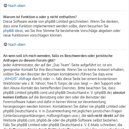
Nach oben
Warum ist Funktion x oder y nicht enthalten?
Diese Software wurde von phpBB Limited geschrieben. Wenn Sie denken,
dass eine Funktion implementiert werden sollte, dann besuchen Sie
phpBB Ideas
, wo Sie Ihre Stimme für bestehende Vorschläge abgeben oder
neue Funktionen vorschlagen können.
Nach oben
An wen soll ich mich wenden, falls es Beschwerden oder juristische
Anfragen zu diesem Forum gibt?
Jeder Administrator, der auf der „Das Team“-Seite aufgeführt ist, ist ein
geeigneter Kontakt für Ihre Beschwerde. Wenn Sie so keine Antwort erhalten,
sollten Sie den Besitzer der Domain kontaktieren (führen Sie dazu eine
„WHOIS“-Abfrage
durch) oder — falls diese Seite bei einem kostenlosen
Webhoster wie z. B. Yahoo!, free.fr, funpic.de usw. liegt — den Support oder
den Abuse-Kontakt des betreffenden Dienstes. Bitte beachten Sie, dass
phpBB Limited (phpBB.com) und phpBB Deutschland e. V. (phpBB.de)
absolut
keinen Einfluss
auf die Benutzung oder den oder die Benutzer der
Forensoftware haben und dafür in keiner Weise zur Verantwortung
herangezogen werden können. Kontaktieren Sie daher nie phpBB Limited oder
phpBB Deutschland e. V. in Zusammenhang mit jeglichen juristischen Fragen
(Unterlassungserklärungen, Haftungsfragen usw.), die
sich nicht direkt
auf die
Website phpbb.com, phpbb.de oder die phpBB-Software selbst beziehen.
Falls Sie phpBB Limited oder phpBB Deutschland e. V. E-Mails schreiben, die