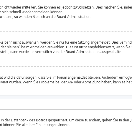
rt nicht wieder mitteilen, Sie können es jedoch zurücksetzen. Dies machen Sie, ind
e sich schnell wieder anmelden können.
kzusetzen, so wenden Sie sich an die Board-Administration.
ben“ nicht auswählen, werden Sie nur für eine Sitzung angemeldet. Dies verhinde
et bleiben“ beim Anmelden auswählen. Dies ist nicht empfehlenswert, wenn Sie s
 steht, dann wurde sie vermutlich von der Board-Administration ausgeschaltet.
 hat und die dafür sorgen, dass Sie im Forum angemeldet bleiben. Außerdem ermögl
ktiviert wurden. Wenn Sie Probleme bei der An- oder Abmeldung haben, kann es hel
n in der Datenbank des Boards gespeichert. Um diese zu ändern, gehen Sie in den „
t können Sie alle Ihre Einstellungen ändern.