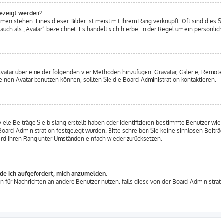
gezeigt werden?
men stehen. Eines dieser Bilder ist meist mit Ihrem Rang verknüpft: Oft sind dies S
uch als „Avatar“ bezeichnet. Es handelt sich hierbei in der Regel um ein persönlich
 Avatar über eine der folgenden vier Methoden hinzufügen: Gravatar, Galerie, Rem
inen Avatar benutzen können, sollten Sie die Board-Administration kontaktieren.
iele Beiträge Sie bislang erstellt haben oder identifizieren bestimmte Benutzer 
 Board-Administration festgelegt wurden. Bitte schreiben Sie keine sinnlosen Beit
ird Ihren Rang unter Umständen einfach wieder zurücksetzen.
rde ich aufgefordert, mich anzumelden.
ion für Nachrichten an andere Benutzer nutzen, falls diese von der Board-Administr