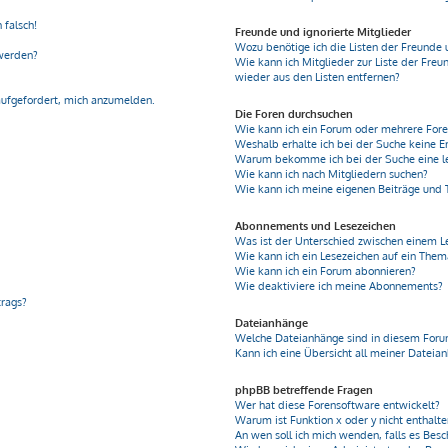
 falsch!
Freunde und ignorierte Mitglieder
Wozu benötige ich die Listen der Freunde 
 werden?
Wie kann ich Mitglieder zur Liste der Freu
wieder aus den Listen entfernen?
aufgefordert, mich anzumelden.
Die Foren durchsuchen
Wie kann ich ein Forum oder mehrere For
Weshalb erhalte ich bei der Suche keine E
Warum bekomme ich bei der Suche eine le
Wie kann ich nach Mitgliedern suchen?
Wie kann ich meine eigenen Beiträge und
Abonnements und Lesezeichen
Was ist der Unterschied zwischen einem 
Wie kann ich ein Lesezeichen auf ein The
Wie kann ich ein Forum abonnieren?
Wie deaktiviere ich meine Abonnements?
trags?
Dateianhänge
Welche Dateianhänge sind in diesem Foru
Kann ich eine Übersicht all meiner Dateia
phpBB betreffende Fragen
Wer hat diese Forensoftware entwickelt?
Warum ist Funktion x oder y nicht enthalt
An wen soll ich mich wenden, falls es Bes