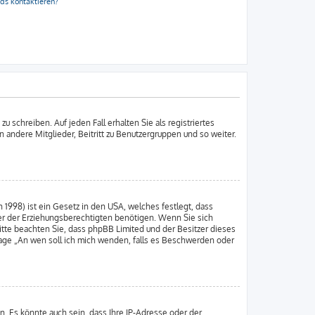
rds kontaktieren?
 schreiben. Auf jeden Fall erhalten Sie als registriertes
an andere Mitglieder, Beitritt zu Benutzergruppen und so weiter.
 1998) ist ein Gesetz in den USA, welches festlegt, dass
er der Erziehungsberechtigten benötigen. Wenn Sie sich
. Bitte beachten Sie, dass phpBB Limited und der Besitzer dieses
Frage „An wen soll ich mich wenden, falls es Beschwerden oder
. Es könnte auch sein, dass Ihre IP-Adresse oder der