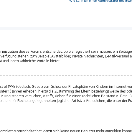
Wie kann ich einen Administrator des Boa
nistration dieses Forums entscheidet, ob Sie registriert sein müssen, um Beiträge zu
ur Verfügung stehen: zum Beispiel Avatarbilder, Private Nachrichten, E-Mail-Versand 
 und Ihnen zahlreiche Vorteile bietet.
 of 1998 (deutsch: Gesetz zum Schutz der Privatsphäre von Kindern im Internet von
nter 13 Jahren erheben, hierzu die Zustimmung der Eltern beziehungsweise des od
h zu registrieren versuchen, zutrifft, ziehen Sie einen rechtlichen Beistand zu Rate
fstelle für Rechtsangelegenheiten jeglicher Art ist; außer solchen, die unter der 
 komplett ausgeschaltet hat, damit sich keine neuen Benutzer mehr anmelden können