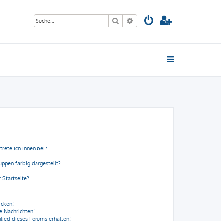
Suche
Erweiterte Suche
trete ich ihnen bei?
ppen farbig dargestellt?
 Startseite?
icken!
e Nachrichten!
lied dieses Forums erhalten!