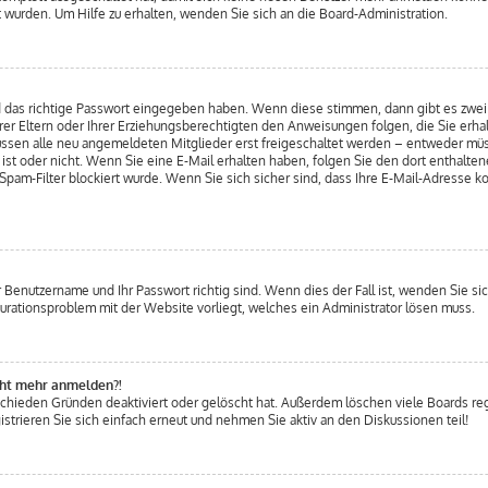
 wurden. Um Hilfe zu erhalten, wenden Sie sich an die Board-Administration.
nd das richtige Passwort eingegeben haben. Wenn diese stimmen, dann gibt es zw
Ihrer Eltern oder Ihrer Erziehungsberechtigten den Anweisungen folgen, die Sie erhal
üssen alle neu angemeldeten Mitglieder erst freigeschaltet werden – entweder müss
g ist oder nicht. Wenn Sie eine E-Mail erhalten haben, folgen Sie den dort enthalt
am-Filter blockiert wurde. Wenn Sie sich sicher sind, dass Ihre E-Mail-Adresse k
hr Benutzername und Ihr Passwort richtig sind. Wenn dies der Fall ist, wenden Sie s
igurationsproblem mit der Website vorliegt, welches ein Administrator lösen muss.
icht mehr anmelden?!
schieden Gründen deaktiviert oder gelöscht hat. Außerdem löschen viele Boards reg
trieren Sie sich einfach erneut und nehmen Sie aktiv an den Diskussionen teil!