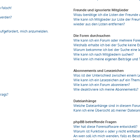
 falsch!
Freunde und ignorierte Mitglieder
Wozu benötige ich die Listen der Freunde 
 werden?
Wie kann ich Mitglieder zur Liste der Freu
wieder aus den Listen entfernen?
aufgefordert, mich anzumelden.
Die Foren durchsuchen
Wie kann ich ein Forum oder mehrere For
Weshalb erhalte ich bei der Suche keine E
Warum bekomme ich bei der Suche eine le
Wie kann ich nach Mitgliedern suchen?
Wie kann ich meine eigenen Beiträge und
Abonnements und Lesezeichen
Was ist der Unterschied zwischen einem 
Wie kann ich ein Lesezeichen auf ein The
Wie kann ich ein Forum abonnieren?
Wie deaktiviere ich meine Abonnements?
trags?
Dateianhänge
Welche Dateianhänge sind in diesem Foru
Kann ich eine Übersicht all meiner Dateia
phpBB betreffende Fragen
Wer hat diese Forensoftware entwickelt?
Warum ist Funktion x oder y nicht enthalt
An wen soll ich mich wenden, falls es Bes