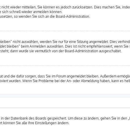
rt nicht wieder mitteilen, Sie können es jedoch zurücksetzen. Dies machen Sie, ind
e sich schnell wieder anmelden können.
kzusetzen, so wenden Sie sich an die Board-Administration.
ben“ nicht auswählen, werden Sie nur für eine Sitzung angemeldet. Dies verhinde
et bleiben“ beim Anmelden auswählen. Dies ist nicht empfehlenswert, wenn Sie s
 steht, dann wurde sie vermutlich von der Board-Administration ausgeschaltet.
 hat und die dafür sorgen, dass Sie im Forum angemeldet bleiben. Außerdem ermögl
ktiviert wurden. Wenn Sie Probleme bei der An- oder Abmeldung haben, kann es hel
n in der Datenbank des Boards gespeichert. Um diese zu ändern, gehen Sie in den „
t können Sie alle Ihre Einstellungen ändern.