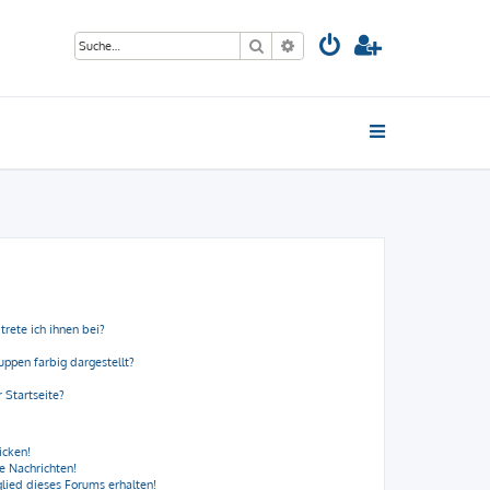
Suche
Erweiterte Suche
trete ich ihnen bei?
ppen farbig dargestellt?
 Startseite?
icken!
e Nachrichten!
lied dieses Forums erhalten!