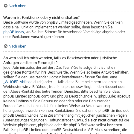
Nach oben
Warum ist Funktion x oder y nicht enthalten?
Diese Software wurde von phpBB Limited geschrieben. Wenn Sie denken,
dass eine Funktion implementiert werden sollte, dann besuchen Sie
phpBB Ideas
, wo Sie Ihre Stimme für bestehende Vorschläge abgeben oder
neue Funktionen vorschlagen können.
Nach oben
An wen soll ich mich wenden, falls es Beschwerden oder juristische
Anfragen zu diesem Forum gibt?
Jeder Administrator, der auf der „Das Team“-Seite aufgeführt ist, ist ein
geeigneter Kontakt für Ihre Beschwerde. Wenn Sie so keine Antwort erhalten,
sollten Sie den Besitzer der Domain kontaktieren (führen Sie dazu eine
„WHOIS“-Abfrage
durch) oder — falls diese Seite bei einem kostenlosen
Webhoster wie z. B. Yahoo!, free.fr, funpic.de usw. liegt — den Support oder
den Abuse-Kontakt des betreffenden Dienstes. Bitte beachten Sie, dass
phpBB Limited (phpBB.com) und phpBB Deutschland e. V. (phpBB.de)
absolut
keinen Einfluss
auf die Benutzung oder den oder die Benutzer der
Forensoftware haben und dafür in keiner Weise zur Verantwortung
herangezogen werden können. Kontaktieren Sie daher nie phpBB Limited oder
phpBB Deutschland e. V. in Zusammenhang mit jeglichen juristischen Fragen
(Unterlassungserklärungen, Haftungsfragen usw.), die
sich nicht direkt
auf die
Website phpbb.com, phpbb.de oder die phpBB-Software selbst beziehen.
Falls Sie phpBB Limited oder phpBB Deutschland e. V. E-Mails schreiben, die