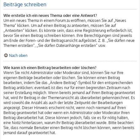
Beiträge schreiben
Wie erstelle ich ein neues Thema oder eine Antwort?
Um ein neues Thema in einem Forum zu eröffnen, müssen Sie auf „Neues
Thema“ klicken. Um auf einen Beitrag zu antworten, müssen Sie auf
„Antworten“ klicken. Es könnte sein, dass eine Registrierung erforderlich ist,
bevor Sie einen Beitrag schreiben können. Ihre Berechtigungen sind jeweils
am Ende der Foren- und der Beitragsansicht aufgelistet. Z. B. „Sie dürfen neue
Themen erstellen“, „Sie dürfen Dateianhänge erstellen“ usw.
Nach oben
Wie kann ich einen Beitrag bearbeiten oder löschen?
Wenn Sie nicht Administrator oder Moderator sind, können Sie nur Ihre
eigenen Beiträge bearbeiten oder löschen. Sie können einen Beitrag
bearbeiten, indem Sie das „Ändere Beitrag“-Symbol für den entsprechenden
Beitrag anklicken; eventuell ist dies nur für einen begrenzten Zeitraum nach
seiner Erstellung möglich. Wenn bereits jemand auf Ihren Beitrag geantwortet
hat, wird Ihr Beitrag in der Themenansicht als überarbeitet gekennzeichnet. Es
wird sowohl die Anzahl als auch der letzte Zeitpunkt der Bearbeitungen
angezeigt. Dieser Hinweis erscheint nicht, wenn noch niemand auf Ihren
Beitrag geantwortet hat oder wenn ein Administrator oder Moderator Ihren
Beitrag überarbeitet hat. Diese können jedoch, falls sie es für nötig halten,
eine Notiz hinterlassen, warum Ihr Beitrag überarbeitet wurde. Bitte beachten
Sie, dass normale Benutzer einen Beitrag nicht löschen können, wenn bereits
jemand darauf geantwortet hat.