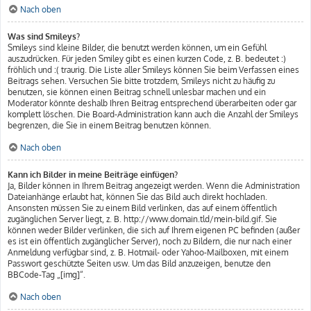
Nach oben
Was sind Smileys?
Smileys sind kleine Bilder, die benutzt werden können, um ein Gefühl
auszudrücken. Für jeden Smiley gibt es einen kurzen Code, z. B. bedeutet :)
fröhlich und :( traurig. Die Liste aller Smileys können Sie beim Verfassen eines
Beitrags sehen. Versuchen Sie bitte trotzdem, Smileys nicht zu häufig zu
benutzen, sie können einen Beitrag schnell unlesbar machen und ein
Moderator könnte deshalb Ihren Beitrag entsprechend überarbeiten oder gar
komplett löschen. Die Board-Administration kann auch die Anzahl der Smileys
begrenzen, die Sie in einem Beitrag benutzen können.
Nach oben
Kann ich Bilder in meine Beiträge einfügen?
Ja, Bilder können in Ihrem Beitrag angezeigt werden. Wenn die Administration
Dateianhänge erlaubt hat, können Sie das Bild auch direkt hochladen.
Ansonsten müssen Sie zu einem Bild verlinken, das auf einem öffentlich
zugänglichen Server liegt, z. B. http://www.domain.tld/mein-bild.gif. Sie
können weder Bilder verlinken, die sich auf Ihrem eigenen PC befinden (außer
es ist ein öffentlich zugänglicher Server), noch zu Bildern, die nur nach einer
Anmeldung verfügbar sind, z. B. Hotmail- oder Yahoo-Mailboxen, mit einem
Passwort geschützte Seiten usw. Um das Bild anzuzeigen, benutze den
BBCode-Tag „[img]“.
Nach oben