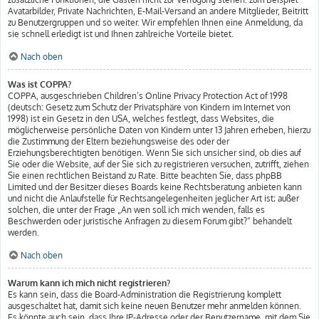
Avatarbilder, Private Nachrichten, E-Mail-Versand an andere Mitglieder, Beitritt
zu Benutzergruppen und so weiter. Wir empfehlen Ihnen eine Anmeldung, da
sie schnell erledigt ist und Ihnen zahlreiche Vorteile bietet.
Nach oben
Was ist COPPA?
COPPA, ausgeschrieben Children’s Online Privacy Protection Act of 1998
(deutsch: Gesetz zum Schutz der Privatsphäre von Kindern im Internet von
1998) ist ein Gesetz in den USA, welches festlegt, dass Websites, die
möglicherweise persönliche Daten von Kindern unter 13 Jahren erheben, hierzu
die Zustimmung der Eltern beziehungsweise des oder der
Erziehungsberechtigten benötigen. Wenn Sie sich unsicher sind, ob dies auf
Sie oder die Website, auf der Sie sich zu registrieren versuchen, zutrifft, ziehen
Sie einen rechtlichen Beistand zu Rate. Bitte beachten Sie, dass phpBB
Limited und der Besitzer dieses Boards keine Rechtsberatung anbieten kann
und nicht die Anlaufstelle für Rechtsangelegenheiten jeglicher Art ist; außer
solchen, die unter der Frage „An wen soll ich mich wenden, falls es
Beschwerden oder juristische Anfragen zu diesem Forum gibt?“ behandelt
werden.
Nach oben
Warum kann ich mich nicht registrieren?
Es kann sein, dass die Board-Administration die Registrierung komplett
ausgeschaltet hat, damit sich keine neuen Benutzer mehr anmelden können.
Es könnte auch sein, dass Ihre IP-Adresse oder der Benutzername, mit dem Sie