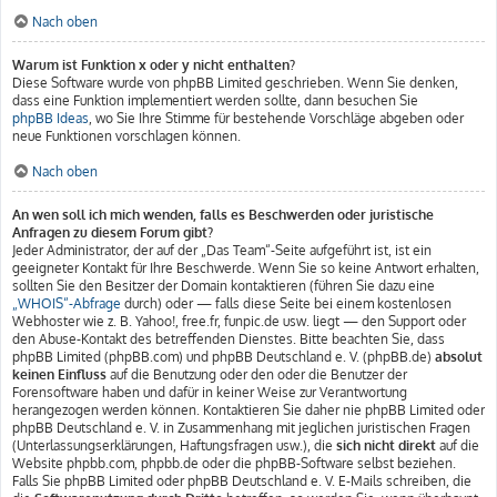
Nach oben
Warum ist Funktion x oder y nicht enthalten?
Diese Software wurde von phpBB Limited geschrieben. Wenn Sie denken,
dass eine Funktion implementiert werden sollte, dann besuchen Sie
phpBB Ideas
, wo Sie Ihre Stimme für bestehende Vorschläge abgeben oder
neue Funktionen vorschlagen können.
Nach oben
An wen soll ich mich wenden, falls es Beschwerden oder juristische
Anfragen zu diesem Forum gibt?
Jeder Administrator, der auf der „Das Team“-Seite aufgeführt ist, ist ein
geeigneter Kontakt für Ihre Beschwerde. Wenn Sie so keine Antwort erhalten,
sollten Sie den Besitzer der Domain kontaktieren (führen Sie dazu eine
„WHOIS“-Abfrage
durch) oder — falls diese Seite bei einem kostenlosen
Webhoster wie z. B. Yahoo!, free.fr, funpic.de usw. liegt — den Support oder
den Abuse-Kontakt des betreffenden Dienstes. Bitte beachten Sie, dass
phpBB Limited (phpBB.com) und phpBB Deutschland e. V. (phpBB.de)
absolut
keinen Einfluss
auf die Benutzung oder den oder die Benutzer der
Forensoftware haben und dafür in keiner Weise zur Verantwortung
herangezogen werden können. Kontaktieren Sie daher nie phpBB Limited oder
phpBB Deutschland e. V. in Zusammenhang mit jeglichen juristischen Fragen
(Unterlassungserklärungen, Haftungsfragen usw.), die
sich nicht direkt
auf die
Website phpbb.com, phpbb.de oder die phpBB-Software selbst beziehen.
Falls Sie phpBB Limited oder phpBB Deutschland e. V. E-Mails schreiben, die