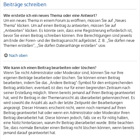
Beiträge schreiben
Wie erstelle ich ein neues Thema oder eine Antwort?
Um ein neues Thema in einem Forum zu eröffnen, müssen Sie auf „Neues
Thema“ klicken. Um auf einen Beitrag zu antworten, müssen Sie auf
„Antworten“ klicken. Es könnte sein, dass eine Registrierung erforderlich ist,
bevor Sie einen Beitrag schreiben können. Ihre Berechtigungen sind jeweils
am Ende der Foren- und der Beitragsansicht aufgelistet. Z. B. „Sie dürfen neue
Themen erstellen“, „Sie dürfen Dateianhänge erstellen“ usw.
Nach oben
Wie kann ich einen Beitrag bearbeiten oder löschen?
Wenn Sie nicht Administrator oder Moderator sind, können Sie nur Ihre
eigenen Beiträge bearbeiten oder löschen. Sie können einen Beitrag
bearbeiten, indem Sie das „Ändere Beitrag“-Symbol für den entsprechenden
Beitrag anklicken; eventuell ist dies nur für einen begrenzten Zeitraum nach
seiner Erstellung möglich. Wenn bereits jemand auf Ihren Beitrag geantwortet
hat, wird Ihr Beitrag in der Themenansicht als überarbeitet gekennzeichnet. Es
wird sowohl die Anzahl als auch der letzte Zeitpunkt der Bearbeitungen
angezeigt. Dieser Hinweis erscheint nicht, wenn noch niemand auf Ihren
Beitrag geantwortet hat oder wenn ein Administrator oder Moderator Ihren
Beitrag überarbeitet hat. Diese können jedoch, falls sie es für nötig halten,
eine Notiz hinterlassen, warum Ihr Beitrag überarbeitet wurde. Bitte beachten
Sie, dass normale Benutzer einen Beitrag nicht löschen können, wenn bereits
jemand darauf geantwortet hat.