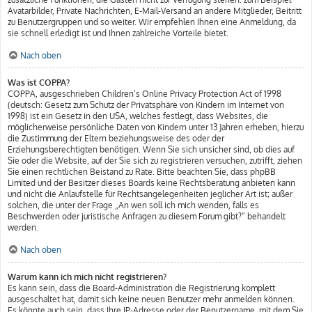
Avatarbilder, Private Nachrichten, E-Mail-Versand an andere Mitglieder, Beitritt
zu Benutzergruppen und so weiter. Wir empfehlen Ihnen eine Anmeldung, da
sie schnell erledigt ist und Ihnen zahlreiche Vorteile bietet.
Nach oben
Was ist COPPA?
COPPA, ausgeschrieben Children’s Online Privacy Protection Act of 1998
(deutsch: Gesetz zum Schutz der Privatsphäre von Kindern im Internet von
1998) ist ein Gesetz in den USA, welches festlegt, dass Websites, die
möglicherweise persönliche Daten von Kindern unter 13 Jahren erheben, hierzu
die Zustimmung der Eltern beziehungsweise des oder der
Erziehungsberechtigten benötigen. Wenn Sie sich unsicher sind, ob dies auf
Sie oder die Website, auf der Sie sich zu registrieren versuchen, zutrifft, ziehen
Sie einen rechtlichen Beistand zu Rate. Bitte beachten Sie, dass phpBB
Limited und der Besitzer dieses Boards keine Rechtsberatung anbieten kann
und nicht die Anlaufstelle für Rechtsangelegenheiten jeglicher Art ist; außer
solchen, die unter der Frage „An wen soll ich mich wenden, falls es
Beschwerden oder juristische Anfragen zu diesem Forum gibt?“ behandelt
werden.
Nach oben
Warum kann ich mich nicht registrieren?
Es kann sein, dass die Board-Administration die Registrierung komplett
ausgeschaltet hat, damit sich keine neuen Benutzer mehr anmelden können.
Es könnte auch sein, dass Ihre IP-Adresse oder der Benutzername, mit dem Sie