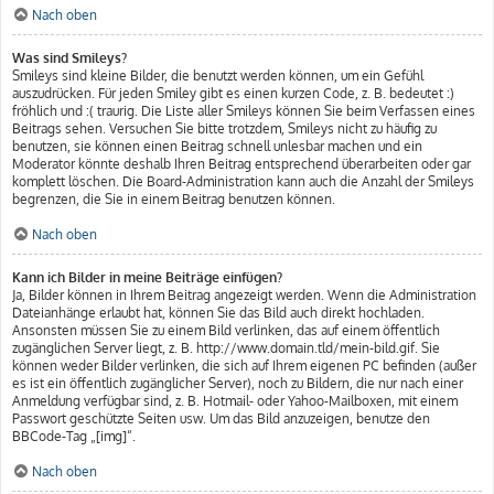
Nach oben
Was sind Smileys?
Smileys sind kleine Bilder, die benutzt werden können, um ein Gefühl
auszudrücken. Für jeden Smiley gibt es einen kurzen Code, z. B. bedeutet :)
fröhlich und :( traurig. Die Liste aller Smileys können Sie beim Verfassen eines
Beitrags sehen. Versuchen Sie bitte trotzdem, Smileys nicht zu häufig zu
benutzen, sie können einen Beitrag schnell unlesbar machen und ein
Moderator könnte deshalb Ihren Beitrag entsprechend überarbeiten oder gar
komplett löschen. Die Board-Administration kann auch die Anzahl der Smileys
begrenzen, die Sie in einem Beitrag benutzen können.
Nach oben
Kann ich Bilder in meine Beiträge einfügen?
Ja, Bilder können in Ihrem Beitrag angezeigt werden. Wenn die Administration
Dateianhänge erlaubt hat, können Sie das Bild auch direkt hochladen.
Ansonsten müssen Sie zu einem Bild verlinken, das auf einem öffentlich
zugänglichen Server liegt, z. B. http://www.domain.tld/mein-bild.gif. Sie
können weder Bilder verlinken, die sich auf Ihrem eigenen PC befinden (außer
es ist ein öffentlich zugänglicher Server), noch zu Bildern, die nur nach einer
Anmeldung verfügbar sind, z. B. Hotmail- oder Yahoo-Mailboxen, mit einem
Passwort geschützte Seiten usw. Um das Bild anzuzeigen, benutze den
BBCode-Tag „[img]“.
Nach oben