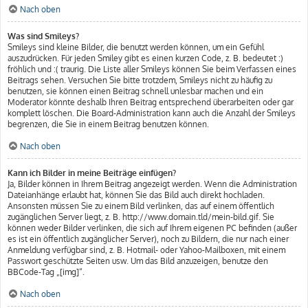
Nach oben
Was sind Smileys?
Smileys sind kleine Bilder, die benutzt werden können, um ein Gefühl
auszudrücken. Für jeden Smiley gibt es einen kurzen Code, z. B. bedeutet :)
fröhlich und :( traurig. Die Liste aller Smileys können Sie beim Verfassen eines
Beitrags sehen. Versuchen Sie bitte trotzdem, Smileys nicht zu häufig zu
benutzen, sie können einen Beitrag schnell unlesbar machen und ein
Moderator könnte deshalb Ihren Beitrag entsprechend überarbeiten oder gar
komplett löschen. Die Board-Administration kann auch die Anzahl der Smileys
begrenzen, die Sie in einem Beitrag benutzen können.
Nach oben
Kann ich Bilder in meine Beiträge einfügen?
Ja, Bilder können in Ihrem Beitrag angezeigt werden. Wenn die Administration
Dateianhänge erlaubt hat, können Sie das Bild auch direkt hochladen.
Ansonsten müssen Sie zu einem Bild verlinken, das auf einem öffentlich
zugänglichen Server liegt, z. B. http://www.domain.tld/mein-bild.gif. Sie
können weder Bilder verlinken, die sich auf Ihrem eigenen PC befinden (außer
es ist ein öffentlich zugänglicher Server), noch zu Bildern, die nur nach einer
Anmeldung verfügbar sind, z. B. Hotmail- oder Yahoo-Mailboxen, mit einem
Passwort geschützte Seiten usw. Um das Bild anzuzeigen, benutze den
BBCode-Tag „[img]“.
Nach oben