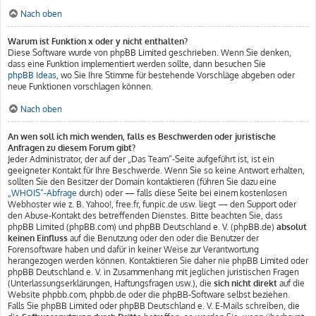
Nach oben
Warum ist Funktion x oder y nicht enthalten?
Diese Software wurde von phpBB Limited geschrieben. Wenn Sie denken,
dass eine Funktion implementiert werden sollte, dann besuchen Sie
phpBB Ideas
, wo Sie Ihre Stimme für bestehende Vorschläge abgeben oder
neue Funktionen vorschlagen können.
Nach oben
An wen soll ich mich wenden, falls es Beschwerden oder juristische
Anfragen zu diesem Forum gibt?
Jeder Administrator, der auf der „Das Team“-Seite aufgeführt ist, ist ein
geeigneter Kontakt für Ihre Beschwerde. Wenn Sie so keine Antwort erhalten,
sollten Sie den Besitzer der Domain kontaktieren (führen Sie dazu eine
„WHOIS“-Abfrage
durch) oder — falls diese Seite bei einem kostenlosen
Webhoster wie z. B. Yahoo!, free.fr, funpic.de usw. liegt — den Support oder
den Abuse-Kontakt des betreffenden Dienstes. Bitte beachten Sie, dass
phpBB Limited (phpBB.com) und phpBB Deutschland e. V. (phpBB.de)
absolut
keinen Einfluss
auf die Benutzung oder den oder die Benutzer der
Forensoftware haben und dafür in keiner Weise zur Verantwortung
herangezogen werden können. Kontaktieren Sie daher nie phpBB Limited oder
phpBB Deutschland e. V. in Zusammenhang mit jeglichen juristischen Fragen
(Unterlassungserklärungen, Haftungsfragen usw.), die
sich nicht direkt
auf die
Website phpbb.com, phpbb.de oder die phpBB-Software selbst beziehen.
Falls Sie phpBB Limited oder phpBB Deutschland e. V. E-Mails schreiben, die