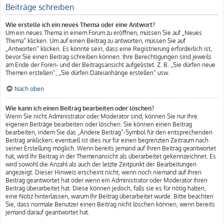
Beiträge schreiben
Wie erstelle ich ein neues Thema oder eine Antwort?
Um ein neues Thema in einem Forum zu eröffnen, müssen Sie auf „Neues
Thema“ klicken. Um auf einen Beitrag zu antworten, müssen Sie auf
„Antworten“ klicken. Es könnte sein, dass eine Registrierung erforderlich ist,
bevor Sie einen Beitrag schreiben können. Ihre Berechtigungen sind jeweils
am Ende der Foren- und der Beitragsansicht aufgelistet. Z. B. „Sie dürfen neue
Themen erstellen“, „Sie dürfen Dateianhänge erstellen“ usw.
Nach oben
Wie kann ich einen Beitrag bearbeiten oder löschen?
Wenn Sie nicht Administrator oder Moderator sind, können Sie nur Ihre
eigenen Beiträge bearbeiten oder löschen. Sie können einen Beitrag
bearbeiten, indem Sie das „Ändere Beitrag“-Symbol für den entsprechenden
Beitrag anklicken; eventuell ist dies nur für einen begrenzten Zeitraum nach
seiner Erstellung möglich. Wenn bereits jemand auf Ihren Beitrag geantwortet
hat, wird Ihr Beitrag in der Themenansicht als überarbeitet gekennzeichnet. Es
wird sowohl die Anzahl als auch der letzte Zeitpunkt der Bearbeitungen
angezeigt. Dieser Hinweis erscheint nicht, wenn noch niemand auf Ihren
Beitrag geantwortet hat oder wenn ein Administrator oder Moderator Ihren
Beitrag überarbeitet hat. Diese können jedoch, falls sie es für nötig halten,
eine Notiz hinterlassen, warum Ihr Beitrag überarbeitet wurde. Bitte beachten
Sie, dass normale Benutzer einen Beitrag nicht löschen können, wenn bereits
jemand darauf geantwortet hat.