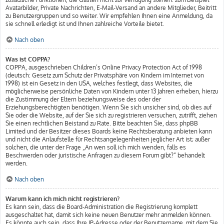
Avatarbilder, Private Nachrichten, E-Mail-Versand an andere Mitglieder, Beitritt
zu Benutzergruppen und so weiter. Wir empfehlen Ihnen eine Anmeldung, da
sie schnell erledigt ist und Ihnen zahlreiche Vorteile bietet.
Nach oben
Was ist COPPA?
COPPA, ausgeschrieben Children’s Online Privacy Protection Act of 1998
(deutsch: Gesetz zum Schutz der Privatsphäre von Kindern im Internet von
1998) ist ein Gesetz in den USA, welches festlegt, dass Websites, die
möglicherweise persönliche Daten von Kindern unter 13 Jahren erheben, hierzu
die Zustimmung der Eltern beziehungsweise des oder der
Erziehungsberechtigten benötigen. Wenn Sie sich unsicher sind, ob dies auf
Sie oder die Website, auf der Sie sich zu registrieren versuchen, zutrifft, ziehen
Sie einen rechtlichen Beistand zu Rate. Bitte beachten Sie, dass phpBB
Limited und der Besitzer dieses Boards keine Rechtsberatung anbieten kann
und nicht die Anlaufstelle für Rechtsangelegenheiten jeglicher Art ist; außer
solchen, die unter der Frage „An wen soll ich mich wenden, falls es
Beschwerden oder juristische Anfragen zu diesem Forum gibt?“ behandelt
werden.
Nach oben
Warum kann ich mich nicht registrieren?
Es kann sein, dass die Board-Administration die Registrierung komplett
ausgeschaltet hat, damit sich keine neuen Benutzer mehr anmelden können.
Es könnte auch sein, dass Ihre IP-Adresse oder der Benutzername, mit dem Sie