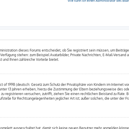
Wie kann ich einen Administrator des Boa
nistration dieses Forums entscheidet, ob Sie registriert sein müssen, um Beiträge zu
ur Verfügung stehen: zum Beispiel Avatarbilder, Private Nachrichten, E-Mail-Versand 
 und Ihnen zahlreiche Vorteile bietet.
 of 1998 (deutsch: Gesetz zum Schutz der Privatsphäre von Kindern im Internet von
nter 13 Jahren erheben, hierzu die Zustimmung der Eltern beziehungsweise des od
h zu registrieren versuchen, zutrifft, ziehen Sie einen rechtlichen Beistand zu Rate
fstelle für Rechtsangelegenheiten jeglicher Art ist; außer solchen, die unter der 
 komplett ausgeschaltet hat, damit sich keine neuen Benutzer mehr anmelden können