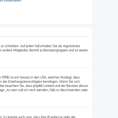
rds kontaktieren?
 schreiben. Auf jeden Fall erhalten Sie als registriertes
an andere Mitglieder, Beitritt zu Benutzergruppen und so weiter.
 1998) ist ein Gesetz in den USA, welches festlegt, dass
er der Erziehungsberechtigten benötigen. Wenn Sie sich
. Bitte beachten Sie, dass phpBB Limited und der Besitzer dieses
Frage „An wen soll ich mich wenden, falls es Beschwerden oder
. Es könnte auch sein, dass Ihre IP-Adresse oder der