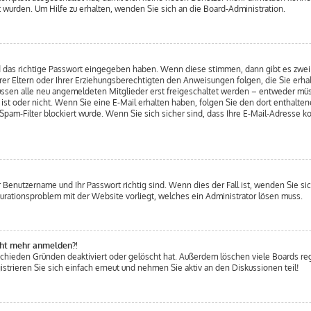
 wurden. Um Hilfe zu erhalten, wenden Sie sich an die Board-Administration.
nd das richtige Passwort eingegeben haben. Wenn diese stimmen, dann gibt es zw
Ihrer Eltern oder Ihrer Erziehungsberechtigten den Anweisungen folgen, die Sie erhal
üssen alle neu angemeldeten Mitglieder erst freigeschaltet werden – entweder müss
g ist oder nicht. Wenn Sie eine E-Mail erhalten haben, folgen Sie den dort enthalt
am-Filter blockiert wurde. Wenn Sie sich sicher sind, dass Ihre E-Mail-Adresse k
hr Benutzername und Ihr Passwort richtig sind. Wenn dies der Fall ist, wenden Sie s
igurationsproblem mit der Website vorliegt, welches ein Administrator lösen muss.
icht mehr anmelden?!
schieden Gründen deaktiviert oder gelöscht hat. Außerdem löschen viele Boards reg
trieren Sie sich einfach erneut und nehmen Sie aktiv an den Diskussionen teil!