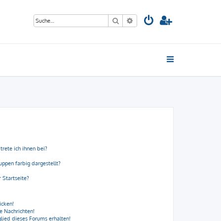
Suche
Erweiterte Suche
trete ich ihnen bei?
ppen farbig dargestellt?
 Startseite?
icken!
e Nachrichten!
lied dieses Forums erhalten!