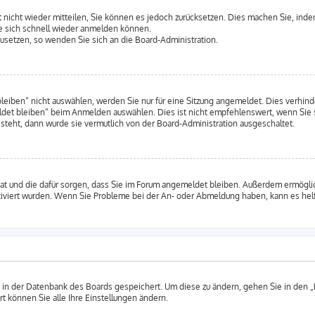
rt nicht wieder mitteilen, Sie können es jedoch zurücksetzen. Dies machen Sie, ind
e sich schnell wieder anmelden können.
kzusetzen, so wenden Sie sich an die Board-Administration.
ben“ nicht auswählen, werden Sie nur für eine Sitzung angemeldet. Dies verhinde
et bleiben“ beim Anmelden auswählen. Dies ist nicht empfehlenswert, wenn Sie s
 steht, dann wurde sie vermutlich von der Board-Administration ausgeschaltet.
 hat und die dafür sorgen, dass Sie im Forum angemeldet bleiben. Außerdem ermögl
ktiviert wurden. Wenn Sie Probleme bei der An- oder Abmeldung haben, kann es hel
n in der Datenbank des Boards gespeichert. Um diese zu ändern, gehen Sie in den „
t können Sie alle Ihre Einstellungen ändern.