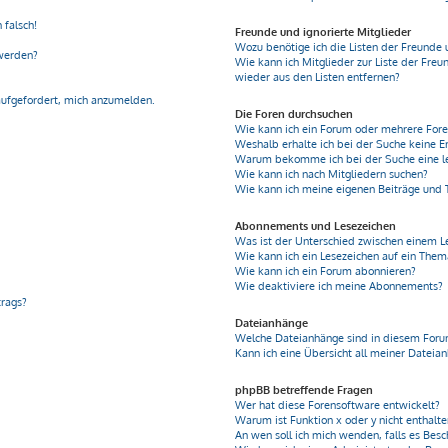
 falsch!
Freunde und ignorierte Mitglieder
Wozu benötige ich die Listen der Freunde 
 werden?
Wie kann ich Mitglieder zur Liste der Freu
wieder aus den Listen entfernen?
aufgefordert, mich anzumelden.
Die Foren durchsuchen
Wie kann ich ein Forum oder mehrere For
Weshalb erhalte ich bei der Suche keine E
Warum bekomme ich bei der Suche eine le
Wie kann ich nach Mitgliedern suchen?
Wie kann ich meine eigenen Beiträge und
Abonnements und Lesezeichen
Was ist der Unterschied zwischen einem 
Wie kann ich ein Lesezeichen auf ein The
Wie kann ich ein Forum abonnieren?
Wie deaktiviere ich meine Abonnements?
trags?
Dateianhänge
Welche Dateianhänge sind in diesem Foru
Kann ich eine Übersicht all meiner Dateia
phpBB betreffende Fragen
Wer hat diese Forensoftware entwickelt?
Warum ist Funktion x oder y nicht enthalt
An wen soll ich mich wenden, falls es Bes