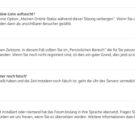
ine-Liste auftaucht?
n eine Option „Meinen Online-Status während dieser Sitzung verbergen“. Wenn Sie 
den dann als unsichtbarer Besucher gezählt.
en Zeitzone. In diesem Fall sollten Sie im „Persönlichen Bereich“ die für Sie passen
den. Wenn Sie noch nicht registriert sind, ist dies ein guter Grund, dies jetzt zu t
mer noch falsch!
ellt haben und die Zeit trotzdem noch falsch ist, geht die Uhr des Servers vermutlic
 installiert oder niemand hat das Forum bislang in Ihre Sprache übersetzt. Fragen S
t, würden wir uns freuen, wenn Sie es übersetzen würden. Weitere Informationen daz